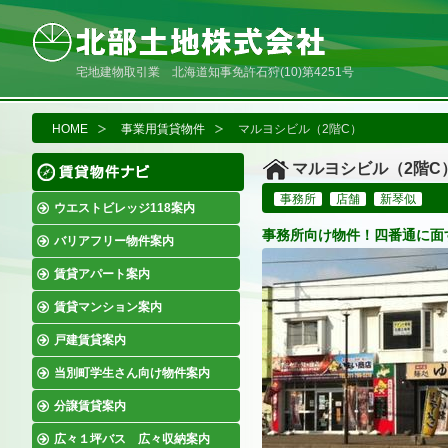
宅地建物取引業 北海道知事免許石狩(10)第4251号
HOME
事業用賃貸物件
マルヨシビル（2階C）
マルヨシビル（2階C
事務所
店舗
新琴似
ウエストビレッジ118案内
事務所向け物件！四番通に面
バリアフリー物件案内
賃貸アパート案内
賃貸マンション案内
戸建賃貸案内
当別町学生さん向け物件案内
分譲賃貸案内
広々１坪バス 広々収納案内