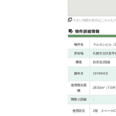
大きい地図の表示はこちらを
物件名
マルヨシビル（
所在地
札幌市北区新琴似
構造
鉄骨造2階建
築年月
1978年6月
使用部分面
28.92m²（7.5
積
間取り詳細
-
使用区分
2階 スペースC