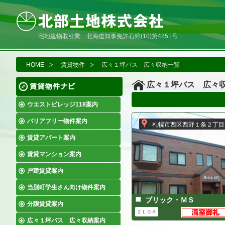
宅地建物取引業 北海道知事免許石狩(10)第4251号
HOME
賃貸物件
広々１坪バス 広々収納一覧
広々１坪バス 広々
ウエストビレッジ118案内
バリアフリー物件案内
札幌市西区西野１条２丁目
賃貸アパート案内
賃貸マンション案内
戸建賃貸案内
当別町学生さん向け物件案内
ブリック・ＭＳ
分譲賃貸案内
２ＬＤＫ
広々１坪バス 広々収納案内