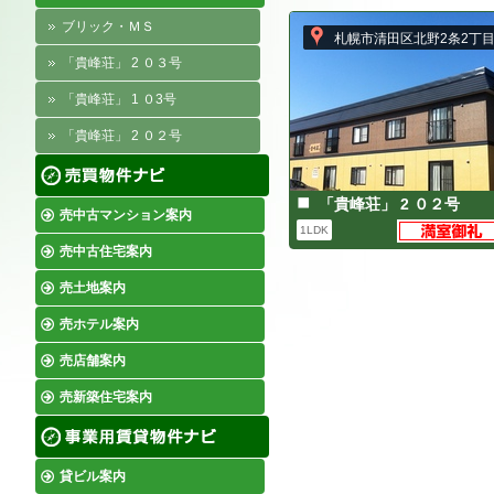
ブリック・ＭＳ
札幌市清田区北野2条2丁目1
「貴峰荘」 2 ０３号
「貴峰荘」 1 ０3号
「貴峰荘」 2 ０２号
「貴峰荘」 2 ０２号
売中古マンション案内
1LDK
売中古住宅案内
売土地案内
売ホテル案内
売店舗案内
売新築住宅案内
貸ビル案内