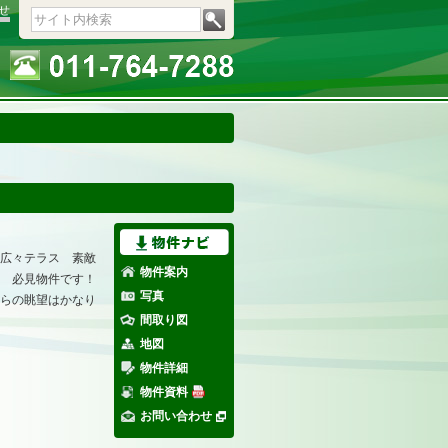
せ
広々テラス 素敵
物件案内
 必見物件です！
写真
らの眺望はかなり
間取り図
地図
物件詳細
物件資料
お問い合わせ