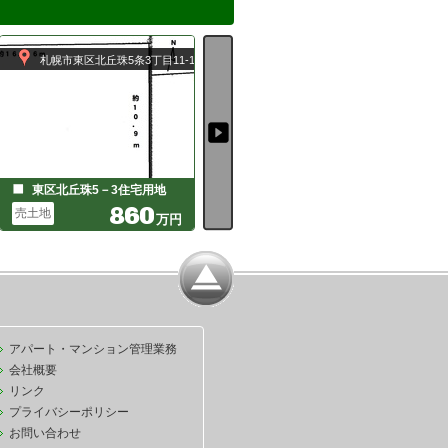
札幌市東区北丘珠5条3丁目11-15
札幌市豊平区福住１条２丁目１０－１８
地
東区北丘珠5－3住宅用地
福住１条2丁目
860
売土地
売土地
売
万円
アパート・マンション管理業務
会社概要
リンク
プライバシーポリシー
お問い合わせ