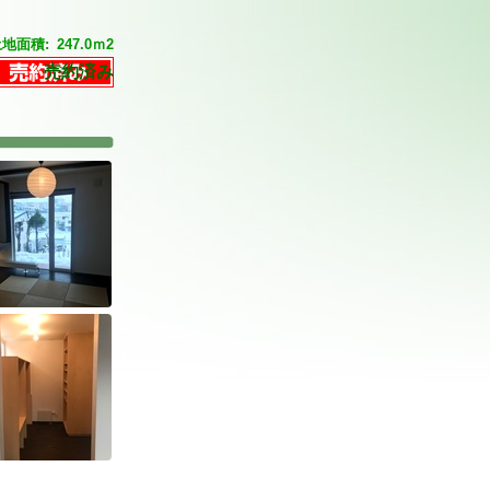
土地面積:
247.0ｍ2
売約済み