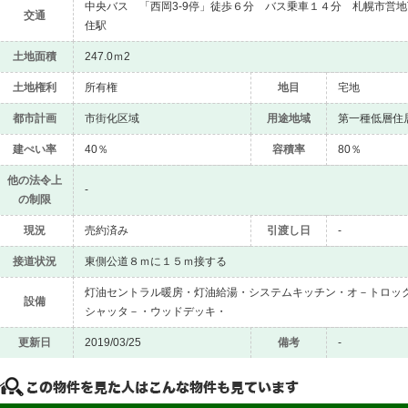
中央バス 「西岡3-9停」徒歩６分 バス乗車１４分 札幌市営
交通
住駅
土地面積
247.0ｍ2
土地権利
所有権
地目
宅地
都市計画
市街化区域
用途地域
第一種低層
建ぺい率
40％
容積率
80％
他の法令上
-
の制限
現況
売約済み
引渡し日
-
接道状況
東側公道８ｍに１５ｍ接する
灯油セントラル暖房・灯油給湯・システムキッチン・オ－トロッ
設備
シャッタ－・ウッドデッキ・
更新日
2019/03/25
備考
-