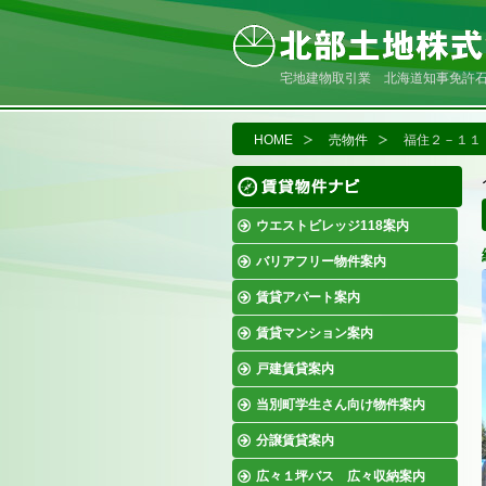
宅地建物取引業 北海道知事免許石狩(
HOME
売物件
福住２－１１
ウエストビレッジ118案内
バリアフリー物件案内
賃貸アパート案内
賃貸マンション案内
戸建賃貸案内
当別町学生さん向け物件案内
分譲賃貸案内
広々１坪バス 広々収納案内