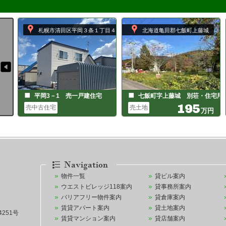
札幌市清田区平岡３条１丁目４－３
北海道亀田郡七飯町上藤城
平岡3－1 売一戸建住宅
七飯町字上藤城 別荘・住宅用
195
売中古住宅
売土地
万円
2,100
万円
物件一覧
貸ビル案内
ウエストビレッジ118案内
貸事務所案内
バリアフリー物件案内
貸倉庫案内
賃貸アパート案内
貸土地案内
251号
賃貸マンション案内
貸店舗案内