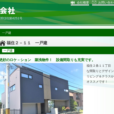
会社概要
お問い合わ
10)第4251号
 一戸建
福住２－１１ 一戸建
一戸建
絶好のロケ－ション 築浅物件！ 設備間取りも充実です。
福住２条１１丁目 
な間取りとデザイン
リビング＆テラスか
オススメです！