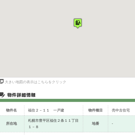
大きい地図の表示はこちらをクリック
物件名
福住２－１１ 一戸建
物件種目
売中古住宅
札幌市豊平区福住２条１１丁目
所在地
地番
-
１－８