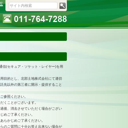
せ
通信(セキュア・ソケット・レイヤー)を用
利用目的とし、北部土地株式会社にて適切
委託先以外の第三者に開示・提供すること
をご参照ください。
ただくことがございます。
経過後、消去させていただく場合がござい
かじめご了承ください。
。あらかじめご了承ください。
からのご質問に十分お答え出来ない場合が