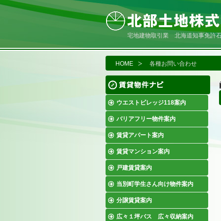
宅地建物取引業 北海道知事免許石狩(
HOME
各種お問い合わせ
ウエストビレッジ118案内
バリアフリー物件案内
賃貸アパート案内
賃貸マンション案内
戸建賃貸案内
当別町学生さん向け物件案内
分譲賃貸案内
広々１坪バス 広々収納案内