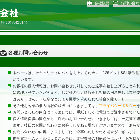
会社概要
お問い合わ
10)第4251号
各種お問い合わせ
本ページは、セキュリティレベルを向上するために、128ビットSSL暗号化
いています。
お客様の個人情報は、お問い合わせに対してのご返事を差し上げることを
に管理させていただきます。お客様の個人情報をお客様の同意無しに業務
はありません。（法令などにより開示を求められた場合を除く。）
その他お客様の個人情報の取扱いにつきましては、
プライバシーポリシー
お問い合わせの内容によりましては、手紙もしくは電話でご返事させてい
個人情報保護の観点から、過去のお問い合わせにつきましては、一定期間
ます。後日のお問い合わせにお答えしかねる場合もございますので、あら
お問い合わせの内容によりましてはご返事いたしかねる場合がございます
携帯電話へのメールによるご返事は、文字数等の制約条件により、お客様