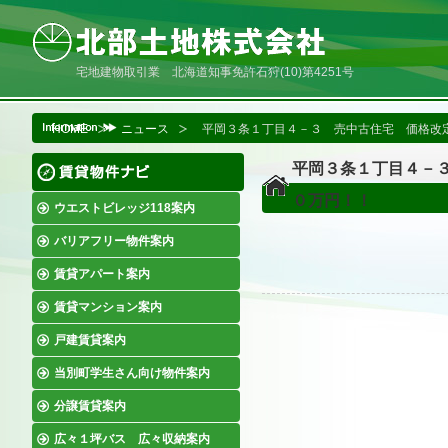
宅地建物取引業 北海道知事免許石狩(10)第4251号
HOME
ニュース
平岡３条１丁目４－３ 売中古住宅 価格改
平岡３条１丁目４－
０万円！！
ウエストビレッジ118案内
バリアフリー物件案内
賃貸アパート案内
賃貸マンション案内
戸建賃貸案内
当別町学生さん向け物件案内
分譲賃貸案内
広々１坪バス 広々収納案内