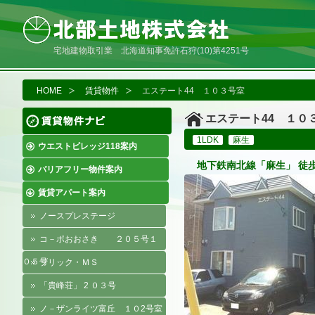
宅地建物取引業 北海道知事免許石狩(10)第4251号
HOME
賃貸物件
エステート44 １０３号室
エステート44 １０
1LDK
麻生
ウエストビレッジ118案内
地下鉄南北線「麻生」 徒歩
バリアフリー物件案内
賃貸アパート案内
ノースプレステージ
コ－ポおおさき ２０５号１
０５号
ブリック・ＭＳ
「貴峰荘」 2 ０３号
ノ－ザンライツ富丘 １０2号室