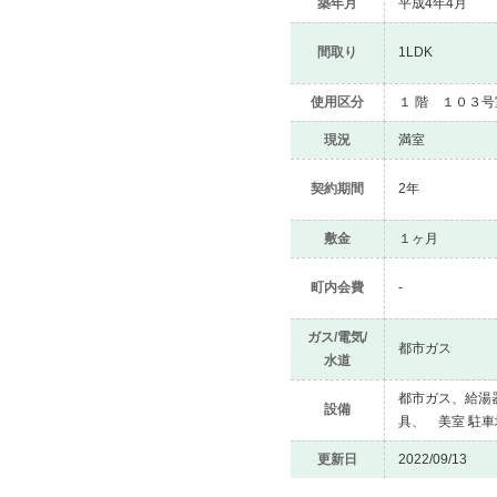
築年月
平成4年4月
間取り
1LDK
使用区分
１ 階 １０３号
現況
満室
契約期間
2年
敷金
１ヶ月
町内会費
-
ガス/電気/
都市ガス
水道
都市ガス、給湯
設備
具、 美室 駐車
更新日
2022/09/13