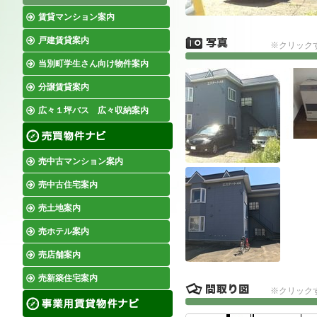
賃貸マンション案内
戸建賃貸案内
※クリック
当別町学生さん向け物件案内
分譲賃貸案内
広々１坪バス 広々収納案内
売中古マンション案内
売中古住宅案内
売土地案内
売ホテル案内
売店舗案内
売新築住宅案内
※クリック